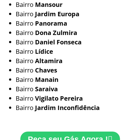
Bairro
Mansour
Bairro
Jardim Europa
Bairro
Panorama
Bairro
Dona Zulmira
Bairro
Daniel Fonseca
Bairro
Lídice
Bairro
Altamira
Bairro
Chaves
Bairro
Manain
Bairro
Saraiva
Bairro
Vigilato Pereira
Bairro
Jardim Inconfidência
Peça seu Gás Agora !